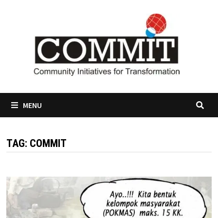
Skip
to
content
MENU
TAG:
COMMIT