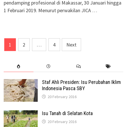
pendamping profesional di Makassar, 30 Januari hingga
1 Februari 2019. Menurut perwakilan JICA …
Posts
1
2
…
4
Next
pagination
Staf Ahli Presiden: Isu Perubahan Iklim
Indonesia Pasca SBY
20 February 2016
Isu Tanah di Selatan Kota
20 February 2016