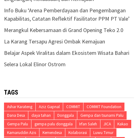
Info Buku ‘Arena Pemberdayaan dan Pengembangan
Kapabilitas, Catatan Reflektif Fasilitator PPM PT Vale’
Merangkul Kebersamaan di Grand Opening Teko 2.0
La Karang Tersapu Agresi Ombak Kemajuan
Belajar Aspek Viralitas dalam Ekosistem Wisata Bahari
Selera Lokal Elinor Ostrom
TAGS
Ashar Karateng
Aziz Gapnal
COMMIT
COMMIT Foundation
Dana Desa
daya tahan
Donggala
Gempa dan tsunami Palu
Gempa Palu
gempa palu donggala
Irfan Saleh
JICA
Kakao
Kamaruddin Azis
Kemendesa
Kolaborasi
Luwu Timur