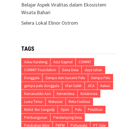
Belajar Aspek Viralitas dalam Ekosistem
Wisata Bahari
Selera Lokal Elinor Ostrom
TAGS
Ashar Karateng
Aziz Gapnal
COMMIT
COMMIT Foundation
Dana Desa
daya tahan
Donggala
Gempa dan tsunami Palu
Gempa Palu
gempa palu donggala
Irfan Saleh
JICA
Kakao
Kamaruddin Azis
Kemendesa
Kolaborasi
Luwu Timur
Makassar
Meta-Fasilitasi
Muhd. Nur Sangadji
Opini
Palu
Pelatihan
Pembangunan
Pendamping Desa
Perubahan Iklim
PKPM
Pohuwato
PT. Vale