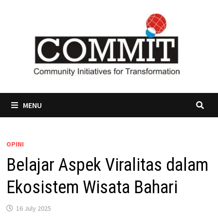
Skip
to
content
MENU
OPINI
Belajar Aspek Viralitas dalam
Ekosistem Wisata Bahari
16 July 2025