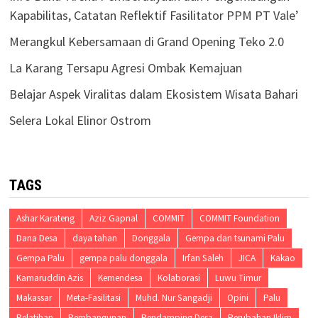
Kapabilitas, Catatan Reflektif Fasilitator PPM PT Vale’
Merangkul Kebersamaan di Grand Opening Teko 2.0
La Karang Tersapu Agresi Ombak Kemajuan
Belajar Aspek Viralitas dalam Ekosistem Wisata Bahari
Selera Lokal Elinor Ostrom
TAGS
Ashar Karateng
Aziz Gapnal
COMMIT
COMMIT Foundation
Dana Desa
daya tahan
Donggala
Gempa dan tsunami Palu
Gempa Palu
gempa palu donggala
Irfan Saleh
JICA
Kakao
Kamaruddin Azis
Kemendesa
Kolaborasi
Luwu Timur
Makassar
Meta-Fasilitasi
Muhd. Nur Sangadji
Opini
Palu
Pelatihan
Pembangunan
Pendamping Desa
Perubahan Iklim