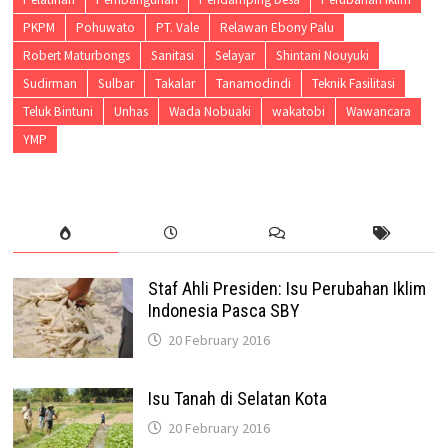
PKPM
Pohuwato
PT. Vale
Relawan Ebony Palu
Robert Maturbongs
Sanitasi
Selayar
Shintani Nouyuki
Sudirman
Sulbar
Takalar
Tanamodindi
Teknik Fasilitasi
Teluk Bintuni
Unhas
Wada Nobuaki
wakatobi
Wawancara
YMP
Staf Ahli Presiden: Isu Perubahan Iklim
Indonesia Pasca SBY
20 February 2016
Isu Tanah di Selatan Kota
20 February 2016