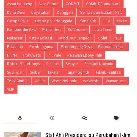
Ashar Karateng
Aziz Gapnal
COMMIT
COMMIT Foundation
Dana Desa
daya tahan
Donggala
Gempa dan tsunami Palu
Gempa Palu
gempa palu donggala
Irfan Saleh
JICA
Kakao
Kamaruddin Azis
Kemendesa
Kolaborasi
Luwu Timur
Makassar
Meta-Fasilitasi
Muhd. Nur Sangadji
Opini
Palu
Pelatihan
Pembangunan
Pendamping Desa
Perubahan Iklim
PKPM
Pohuwato
PT. Vale
Relawan Ebony Palu
Robert Maturbongs
Sanitasi
Selayar
Shintani Nouyuki
Sudirman
Sulbar
Takalar
Tanamodindi
Teknik Fasilitasi
Teluk Bintuni
Unhas
Wada Nobuaki
wakatobi
Wawancara
YMP
Staf Ahli Presiden: Isu Perubahan Iklim