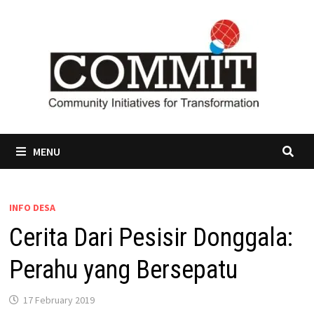
Skip
to
content
MENU
INFO DESA
Cerita Dari Pesisir Donggala:
Perahu yang Bersepatu
17 February 2019